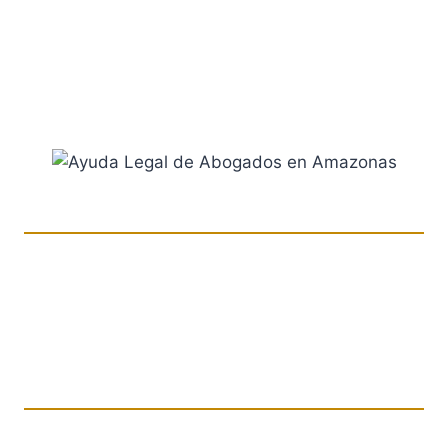
especializada. Luego de contarnos tu caso te
informaremos a buscar la mejor solución y en
líneas generales cómo proceder con las
instancias jurídicas.
Conoce Nuestros Diferentes
Especialistas
de Derecho En
Amazonas
En “APU Abogados” estamos