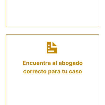
Proporciona información personal y todo lo
referente al caso que enfrentas, para poder
identificar al especialista que necesitas.
Encuentra al abogado
correcto para tu caso
Una vez expongas el problema que tienes,
la asesora te recomendará un especialista.
Si ya sabes que tipo de abogado estás
buscando puedes pedirlo de inmediato.