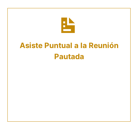
Asiste Puntual a la Reunión
Pautada
Si la reunión es presencial, asegúrate de
llegar con a tiempo a nuestra oficina en la
hora pactada. Para los encuentros virtuales,
debes tener conexión estable a internet y
abrir la plataforma escogida.