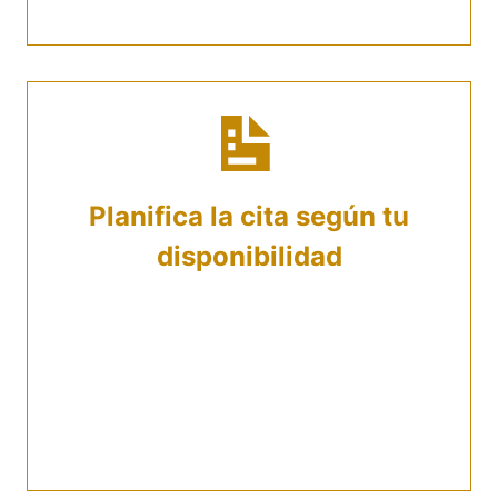
Planifica la cita según tu
disponibilidad
Elige a tu mejor conveniencia si la reunión
será presencial o virtual. Una vez que tu
solicitud sea procesada, te invitaremos a
escoger un día y una hora para la cita. Solo
considera que debe ser un momento en el
que no tengas interrupciones.