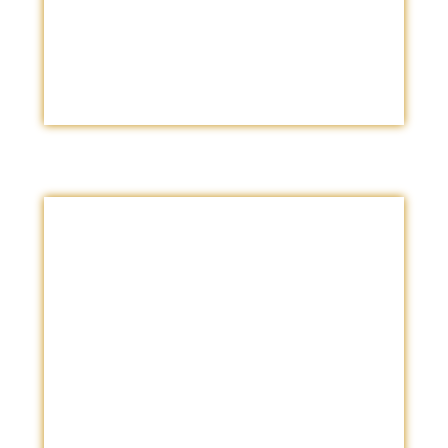
que necesites un equipo
¿Qué Más Tomar En
Cuenta?
* Número de consultas Pautadas
* Tiempo Total de la Asesoría