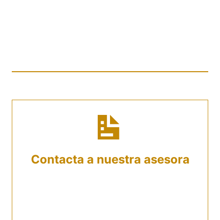
Recibir Asesoría En Nuestro
Estudio de Abogados En
Amazonas?
Contacta a nuestra asesora
Recuerda que puedes llamar o enviar un
mensaje al despacho. Al comunicarte serás
atendido por un asesor con el que podrás
resolver tus dudas y contarle todo.