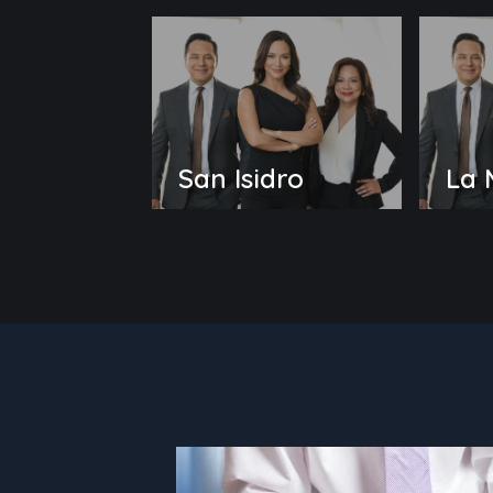
San Isidro
La 