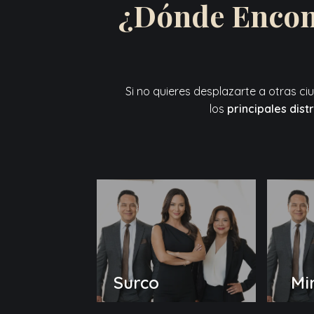
¿Dónde Encont
Si no quieres desplazarte a otras c
los
principales dist
Surco
Mi