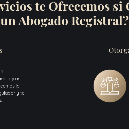
vicios te Ofrecemos si 
un Abogado Registral?
s
Otorg
un
ra lograr
acemos la
gulador y te
.