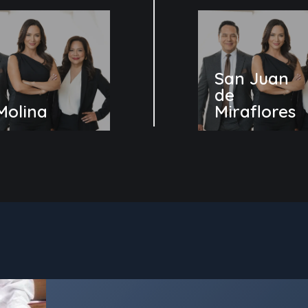
San Juan
de
Molina
Miraflores