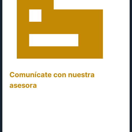
Comunícate con nuestra
asesora
Utiliza los datos de contacto mencionados para
hablar con una asesora. Al comunicarte serás
atendido por un asesor con el que podrás
resolver tus dudas y contarle todo. Proporciona
información personal y todo lo referente al caso