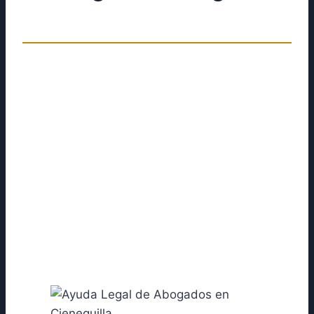
¿Necesitas solicitar una reunión con
profesionales legales, quienes te puedan
ayudar a orientar tu caso a un especialista,
pero no cuentas con el dinero suficiente? No te
preocupes, al ser un tema legal de urgencia,
nosotros te ofrecemos una consulta
personalizada. Luego de contarnos tu caso te
orientaremos a buscar la mejor solución y en
líneas generales cómo proceder con las
instancias jurídicas.