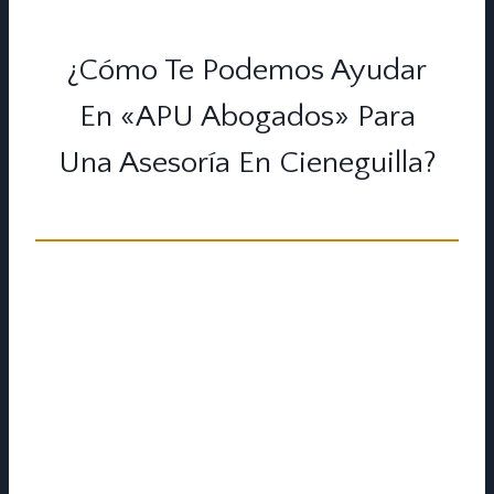
¿Cómo Te Podemos Ayudar
En «APU Abogados» Para
Una Asesoría En Cieneguilla?
El más extenso despacho de abogados
siempre debe adaptarse a tus
necesidades como cliente. Es por ello que
nuestros reconocidos especialistas te
ofrecen distintas formas de atención para
que puedas elegir. Nuestra atención