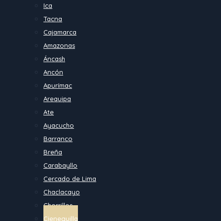
Ica
Tacna
Cajamarca
Amazonas
Áncash
Ancón
Apurímac
Arequipa
Ate
Ayacucho
Barranco
Breña
Carabayllo
Cercado de Lima
Chaclacayo
Chorrillos
Cieneguilla