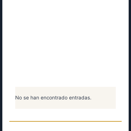
variedad de leyes que necesitas para
cada caso que tengas, por ello se
necesita de un abogado especialista
en esas áreas jurídicas.
Contamos con el mejor bufete de
abogados conformado por varios
profesionales especialistas
dispuestos a resolver cualquier
problema que tengas:
No se han encontrado entradas.