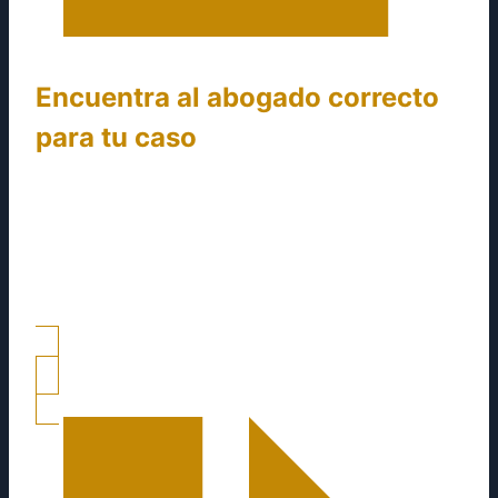
Encuentra al abogado correcto
para tu caso
Una vez expongas el problema que tienes, la
asesora te recomendará un especialista. Si ya
sabes que tipo de abogado estás buscando
puedes pedirlo de inmediato.