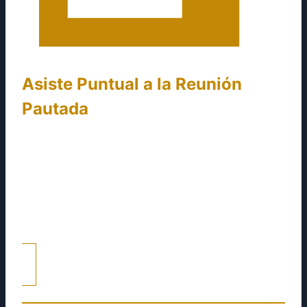
Asiste Puntual a la Reunión
Pautada
Si la reunión es presencial, asegúrate de llegar
con a tiempo a nuestra oficina en la hora
pactada. Para los encuentros virtuales, debes
tener conexión estable a internet y abrir la
plataforma escogida.