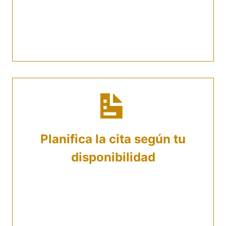
la asesora te recomendará un especialista.
Si ya sabes que tipo de abogado necesitas
puedes pedirlo de inmediato.
Planifica la cita según tu
disponibilidad
Te damos la posibilidad de elegir si la
reunión será virtual o presencial. Una vez
que tu solicitud sea procesada, te
invitaremos a escoger un día y una hora