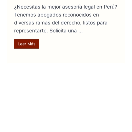
¿Necesitas la mejor asesoría legal en Perú?
Tenemos abogados reconocidos en
diversas ramas del derecho, listos para
representarte. Solicita una ...
Leer Más
Conoce A Nuestra Mejor
Abogada De Barranco,
ESPECIALISTA EN
DERECHO DE LA MUJER
En “APU Abogados” conocemos