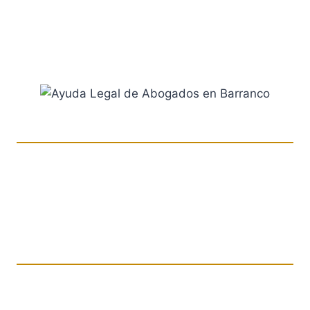
caso te orientaremos a buscar la mejor solución y
en líneas generales cómo proceder con las
instancias jurídicas.
Encuentra Ayuda Legal Con
Nuestros Abogados
Expertos
de
Barranco
Con el propósito de evitar gastar
tiempo y dinero en la disputa legal en