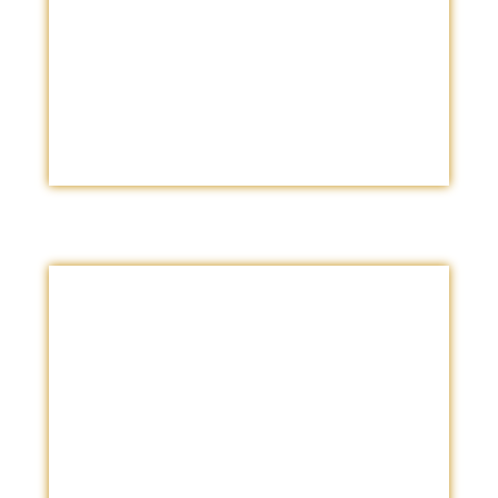
Dependiendo de la complejidad puede
que necesites un equipo
¿Qué Más Tomar En
Cuenta?
* Número de consultas Pautadas