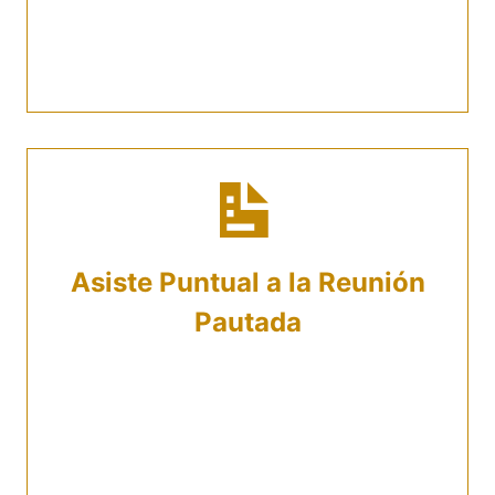
para la cita. Solo considera que debe ser un
momento en el que no tengas
interrupciones.
Asiste Puntual a la Reunión
Pautada
Si la reunión es presencial, asegúrate de
llegar con a tiempo a nuestra oficina en el
momento acordado. Para los encuentros
virtuales, debes tener conexión estable a
internet y abrir la plataforma escogida.