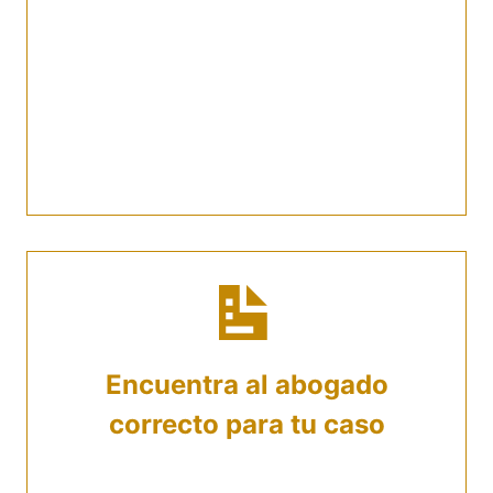
comunicarte serás atendido por un asesor
con el que podrás resolver tus dudas y
contarle todo. Proporciona información
personal y todo lo referente al caso que
enfrentas, para poder identificar al
especialista que necesitas.
Encuentra al abogado
correcto para tu caso
Una vez expongas el problema que tienes,