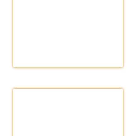
Si son varias especialidades a las que
se vana tratar, se hace una suma total.
Tipo de Asesoría