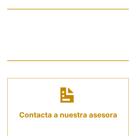
¿Qué Pasos Realizar Para
Recibir Asesoría En Nuestro
Estudio de Abogados En
Barranco?
Contacta a nuestra asesora
Utiliza los datos de contacto mencionados
para hablar con una asesora. Al