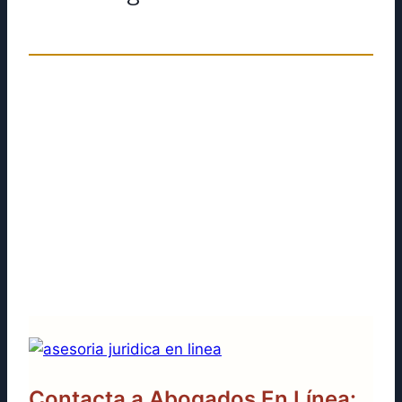
Nuestra asesoría demanda 3
modalidades puesto que un caso nunca
es igual a otro, por lo que dependiendo de
tu tema legal te estaremos ayudando y
orientando. Nuestra atención
personalizada tiene las siguientes
metodologías disponibles:
Contacta a Abogados En Línea: