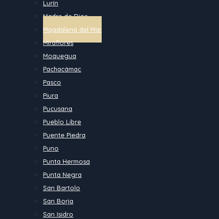
Lurín
Madre de Dios
Magdalena del Mar
Miraflores
Moquegua
Pachacámac
Pasco
Piura
Pucusana
Pueblo Libre
Puente Piedra
Puno
Punta Hermosa
Punta Negra
San Bartolo
San Borja
San Isidro