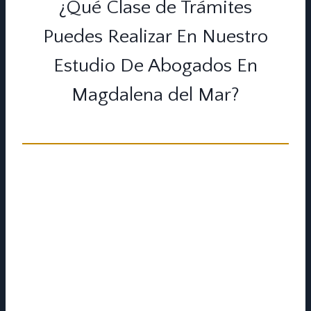
¿Qué Clase de Trámites
Puedes Realizar En Nuestro
Estudio De Abogados En
Magdalena del Mar?
Solicitar documentos puede ser tedioso
por los inmensos trámites que debes
realizar o porque no sabes qué pasos
seguir para conseguir los permisos
necesarios. Aquí te ofrecemos los
servicios de tramitación con nuestros