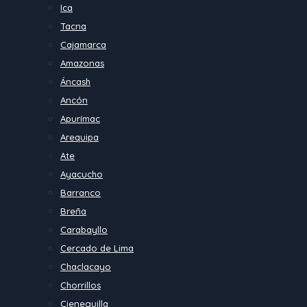
Ica
Tacna
Cajamarca
Amazonas
Áncash
Ancón
Apurímac
Arequipa
Ate
Ayacucho
Barranco
Breña
Carabayllo
Cercado de Lima
Chaclacayo
Chorrillos
Cieneguilla