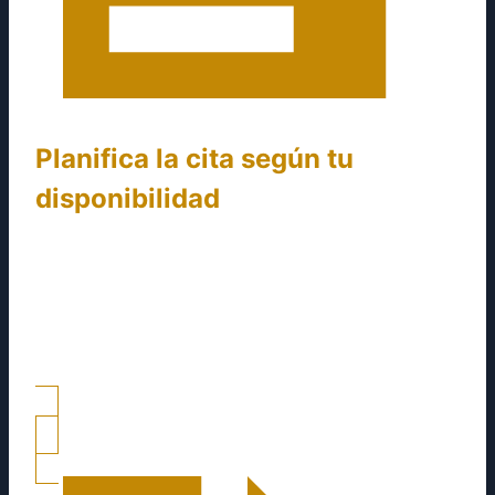
Planifica la cita según tu
disponibilidad
Puedes escoger si la reunión será presencial o
virtual. Una vez que tu solicitud sea procesada,
te invitaremos a escoger un día y una hora para
la cita. Solo considera que debe ser un
momento en el que no tengas interrupciones.