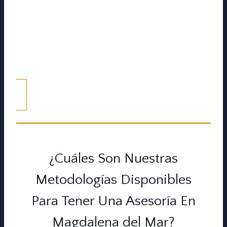
Si la reunión es presencial, asegúrate de llegar
con a tiempo a nuestra oficina en la hora
pactada. Para los encuentros virtuales, debes
tener conexión estable a internet y abrir la
plataforma escogida.
¿Cuáles Son Nuestras
Metodologías Disponibles
Para Tener Una Asesoría En
Magdalena del Mar?