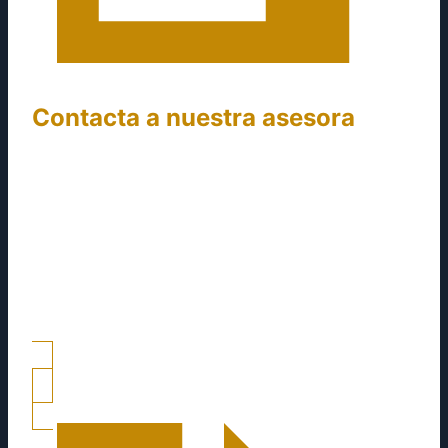
Contacta a nuestra asesora
Recuerda que puedes llamar o enviar un
mensaje al despacho. Al comunicarte serás
atendido por un asesor con el que podrás
resolver tus dudas y contarle todo. Proporciona
información personal y todo lo referente al caso
que enfrentas, para poder identificar al
especialista que necesitas.